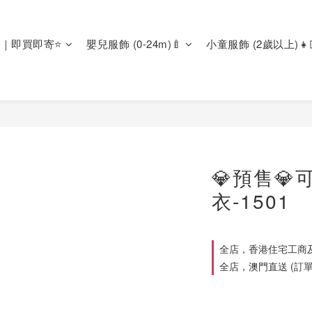
區｜即買即寄⭐
嬰兒服飾 (0-24m)🍼
小童服飾 (2歲以上)👧
💎預售
衣-1501
全店，香港住宅工商及
全店，澳門直送 (訂單