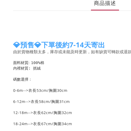
商品描述
💎預售💎下單後約7-14天寄出
由於貨物種類太多，庫存或未能及時更新，如有缺貨可轉款或退
100%棉 
面料材質:
內裡材質: 抓絨
碼數選擇：
0-6m-->衣長53cm/胸圍30cm
6-12m-->衣長58cm/胸圍31cm
12-18m-->衣長62cm/胸圍32cm
18-24m-->衣長67cm/胸圍34cm