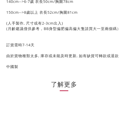
140cm-->6-7歲 衣長50cm/胸圍78cm
150cm-->8歲以上 衣長52cm/胸圍81cm
(人手製作, 尺寸或有2-3cm出入)
(月齡建議僅供參考，BB身型偏肥偏高偏大隻請買大一至兩個碼）
訂貨需時7-14天
由於貨物種類太多, 庫存或未能及時更新, 如有缺貨可轉款或退款
中國製
了解更多