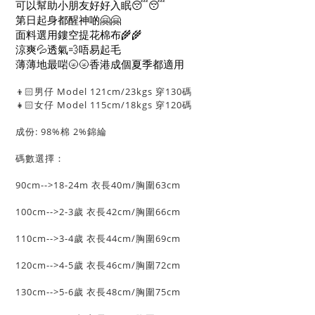
可以幫助小朋友好好入眠😴😴
第日起身都醒神啲🤗🤗
面料選用鏤空提花棉布🌾🌾
涼爽💦透氣💨唔易起毛
薄薄地最啱🌝🌝香港成個夏季都適用
👦🏻男仔 Model 121cm/23kgs 穿130碼
👧🏻女仔 Model 115cm/18kgs 穿120碼
成份: 98%棉 2%錦綸
碼數選擇：
90cm-->18-24m 衣長40m/胸圍63cm
100cm-->2-3歲 衣長42cm/胸圍66cm
110cm-->3-4歲 衣長44cm/胸圍69cm
120cm-->4-5歲 衣長46cm/胸圍72cm
130cm-->5-6歲 衣長48cm/胸圍75cm