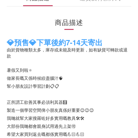
商品描述
💎預售💎下單後約7-14天寄出
由於貨物種類太多，庫存或未能及時更新，如有缺貨可轉款或退
款
暑假又到啦🔅
做家長嘅又係時候絞盡腦汁🧠
幫小朋友設計學習計劃📋📋
正所謂工欲善其事必須利其器🧮
製造一個學習空間俾小朋友真係好重要😉😉😉
我哋就幫大家搜羅咗好多實用嘅教具🛠🛠
大部份我哋都會親身試用過先上架🉑
希望大家買到返去嘅都係實用嘅💪🏻💪🏻