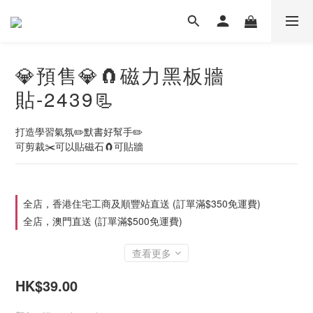
💎預售💎🧲磁力黑板牆
貼-2439📃
打造學習氣氛✏️默書好幫手✏️
可剪裁✂️可以貼磁石🧲可貼牆
全店，香港住宅工商及順豐站直送 (訂單滿$350免運費)
全店，澳門直送 (訂單滿$500免運費)
查看更多
HK$39.00