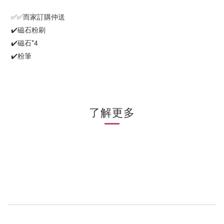
✅✅而家訂購仲送
✔️磁石粉刷
✔️磁石*4
✔️粉筆
了解更多