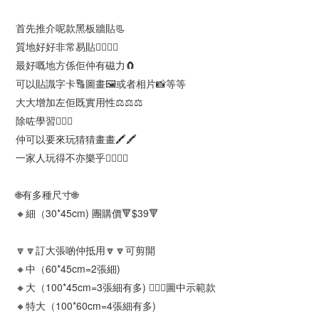
首先推介呢款黑板牆貼📃
質地好好非常易貼👍🏻👍🏻
最好嘅地方係佢仲有磁力🧲
可以貼識字卡🔠圖畫🖼或者相片📸等等
大大增加左佢既實用性⚖️⚖️⚖️
除咗學習💁🏻‍♀️
仲可以要來玩猜猜畫畫🖍🖍
一家人玩得不亦樂乎👯‍♀️👯‍♀️
🌐有多種尺寸🌐
🔸細（30*45cm) 團購價🔻$39🔻
🔽🔽訂大張啲仲抵用🔽🔽可剪開
🔸中（60*45cm=2張細)
🔸大（100*45cm=3張細有多) 💁🏻‍♀️圖中示範款
🔸特大（100*60cm=4張細有多)