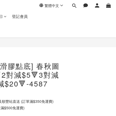
繁體中文
🏻
登記會員
防滑膠點底] 春秋圖
2對減$5🔻3對減
減$20🔻-4587
順豐站直送 (訂單滿$350免運費)
滿$500免運費)