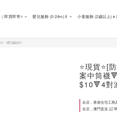
區｜即買即寄⭐
嬰兒服飾 (0-24m)🍼
小童服飾 (2歲以上)👧
0・4對減$20⭐
⭐現貨⭐[
案中筒襪🔻
$10🔻4對
全店，香港住宅工商及
全店，澳門直送 (訂單