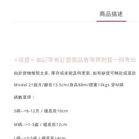
商品描述
⭐現貨⭐
如訂單有訂貨貨品會等齊到貨一同寄出
由於貨物種類太多, 庫存或未能及時更新, 如有缺貨可轉款或退款
Model 21個月/腳長13.5cm/身高88m/體重13kgs 穿M碼
碼數選擇：
S碼-->6-12月 / 襪底長10cm
M碼-->1-3歲 / 襪底長12cm
L碼-->3-5歲 / 襪底長14cm