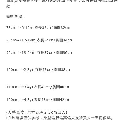
由於貨物種類太多，庫存或未能及時更新，如有缺貨可轉款或退
款
碼數選擇：
73cm-->
6-12m
衣長32cm/胸圍32cm
80cm-->
12-18m
衣長34cm/胸圍34cm
90cm-->
18-24m
衣長37cm/胸圍36cm
100cm-->
2-3yr
衣長40cm/胸圍38cm
110cm-->
3-4yr
衣長43
cm
/胸圍40cm
120cm-->
4-5yr
衣長46
cm
/胸圍42cm
(人手量度, 尺寸或有2-3cm出入)
(月齡建議僅供參考，身型偏肥偏高偏大隻請買大一至兩個碼）