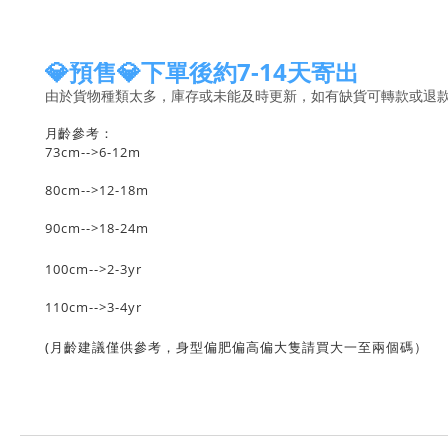
💎預售💎下單後約7-14天寄出
由於貨物種類太多，庫存或未能及時更新，如有缺貨可轉款或退
齡參考：
月
73cm-->6-12m
80cm-->12-18m
90cm-->18-24m
100cm-->2-3yr
110cm-->3-4yr
(月齡建議僅供參考，身型偏肥偏高偏大隻請買大一至兩個碼）