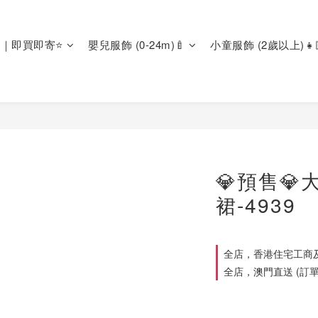
區｜即買即寄⭐
嬰兒服飾 (0-24m)🍼
小童服飾 (2歲以上)👧
💎預售
裙-4939
全店，香港住宅工商及
全店，澳門直送 (訂單