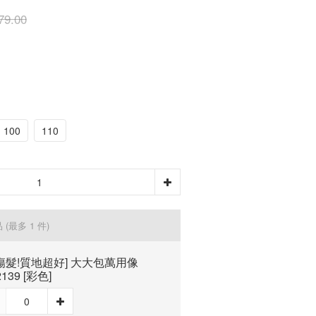
79.00
100
110
品
(最多 1 件)
傷髮!質地超好] 大大包萬用像
139 [彩色]