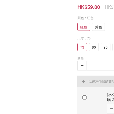
HK$59.00
HK$
顏色
: 紅色
紅色
黃色
尺寸
: 73
73
80
90
數量
以優惠價加購商
[不
筋-2