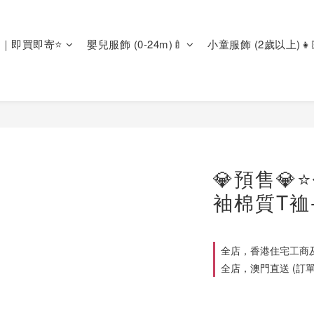
區｜即買即寄⭐
嬰兒服飾 (0-24m)🍼
小童服飾 (2歲以上)👧
💎預售💎
袖棉質T裇-
全店，香港住宅工商及
全店，澳門直送 (訂單