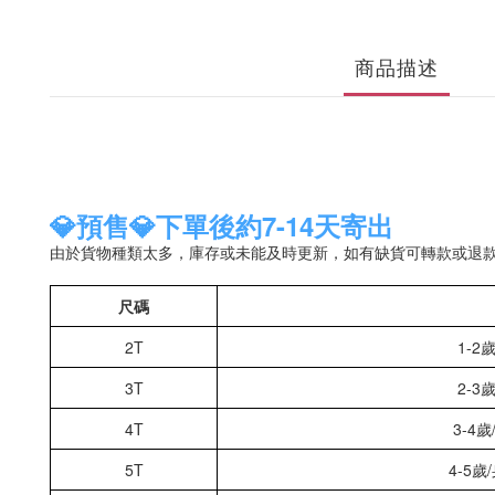
商品描述
💎預售💎下單後約7-14天寄出
由於貨物種類太多，庫存或未能及時更新，如有缺貨可轉款或退
尺碼
2T
1-2
3T
2-3
4T
3-4歲
5T
4-5歲