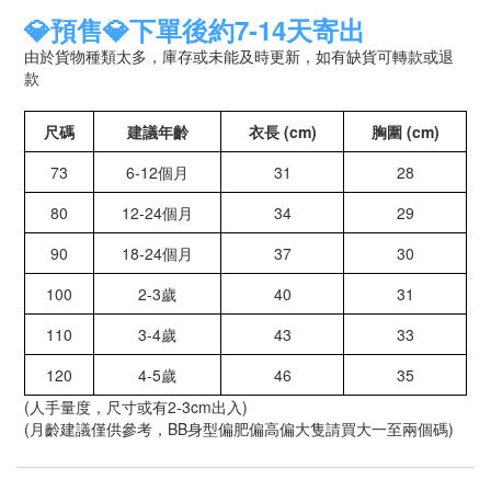
💎預售💎下單後約7-14天寄出
由於貨物種類太多，庫存或未能及時更新，如有缺貨可轉款或退
款
尺碼
建議年齡
衣長 (cm)
胸圍 (cm)
73
6-12個月
31
28
80
12-24個月
34
29
90
18-24個月
37
30
100
2-3歲
40
31
110
3-4歲
43
33
120
4-5歲
46
35
(人手量度，尺寸或有2-3cm出入)
(月齡建議僅供參考，BB身型偏肥偏高偏大隻請買大一至兩個碼)