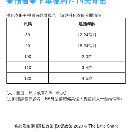
💎預售💎下單後約7-14天寄出
深色衣服有機會有輕微掉色，請與淺色衣服分開清洗
尺碼
建議年齡
80
12-24個月
90
18-24個月
100
2-3歲
110
3-4歲
120
4-5歲
(人手量度，尺寸或有2-3cm出入)
(月齡建議僅供參考，BB身型偏肥偏高偏大隻請買大一至兩個碼)
|
|
條款及細則
|
隱私政策
送貨政策
2020 © The Little Shark