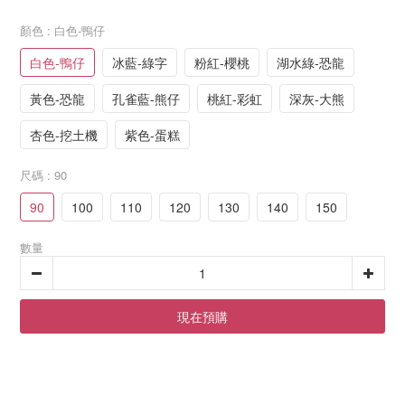
顏色
: 白色-鴨仔
白色-鴨仔
冰藍-綠字
粉紅-櫻桃
湖水綠-恐龍
黃色-恐龍
孔雀藍-熊仔
桃紅-彩虹
深灰-大熊
杏色-挖土機
紫色-蛋糕
尺碼
: 90
90
100
110
120
130
140
150
數量
現在預購