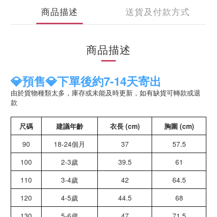
商品描述
送貨及付款方式
商品描述
💎預售💎下單後約7-14天寄出
由於貨物種類太多，庫存或未能及時更新，如有缺貨可轉款或退
款
尺碼
建議年齡
衣長 (cm)
胸圍 (cm)
90
18-24個月
37
57.5
100
2-3歲
39.5
61
110
3-4歲
42
64.5
120
4-5歲
44.5
68
130
5-6歲
47
71.5