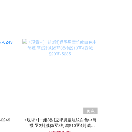
售完
6249
⭐現貨⭐[一組3對]返學男童坑紋白色中筒
襪 🔻2對減$5🔻3對減$10🔻4對減
$20🔻-5285