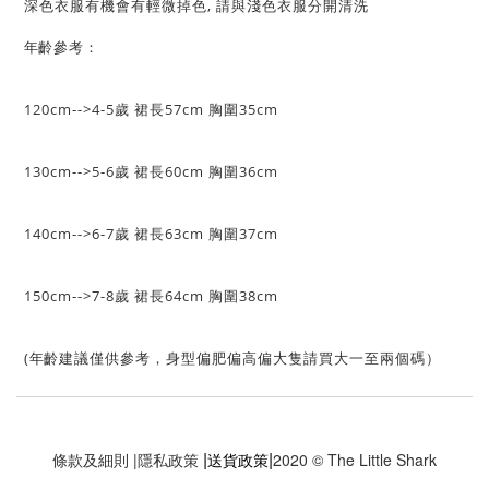
深色衣服有機會有輕微掉色, 請與淺色衣服分開清洗
齡參考：
年
120cm-->4-5歲 裙長
57cm 胸圍35cm
130cm-->5-6歲 
裙長
60cm 胸圍36cm
140cm-->6-7歲 
裙長
63cm 胸圍37cm
150cm-->7-8歲 
裙長64cm 胸圍38cm
(
齡建議僅供參考，身型偏肥偏高偏大隻請買大一至兩個碼）
年
|
|
條款及細則
|
隱私政策
送貨政策
2020 © The Little Shark