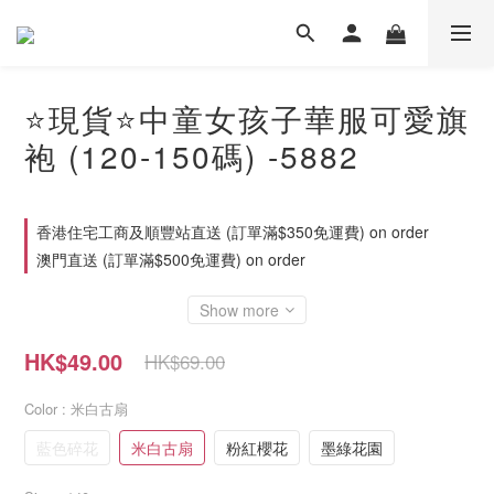
⭐現貨⭐中童女孩子華服可愛旗
袍 (120-150碼) -5882
香港住宅工商及順豐站直送 (訂單滿$350免運費) on order
澳門直送 (訂單滿$500免運費) on order
Show more
HK$49.00
HK$69.00
Color
: 米白古扇
藍色碎花
米白古扇
粉紅櫻花
墨綠花園