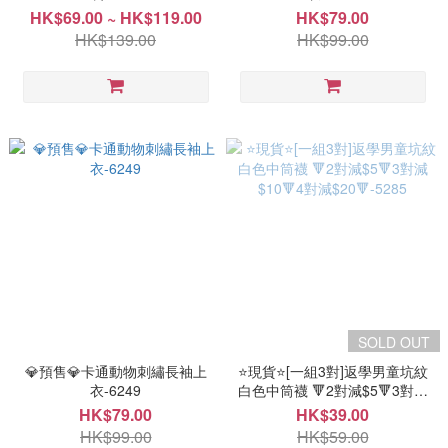
HK$69.00 ~ HK$119.00
HK$79.00
HK$139.00
HK$99.00
SOLD OUT
💎預售💎卡通動物刺繡長袖上
⭐現貨⭐[一組3對]返學男童坑紋
衣-6249
白色中筒襪 🔻2對減$5🔻3對減
$10🔻4對減$20🔻-5285
HK$79.00
HK$39.00
HK$99.00
HK$59.00