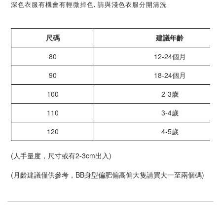
深色衣服有機會有輕微掉色, 請與淺色衣服分開清洗
尺碼
建議年齡
80
12-24個月
90
18-24個月
100
2-3歲
110
3-4歲
120
4-5歲
(人手量度，尺寸或有2-3cm出入)
(月齡建議僅供參考，BB身型偏肥偏高偏大隻請買大一至兩個碼)