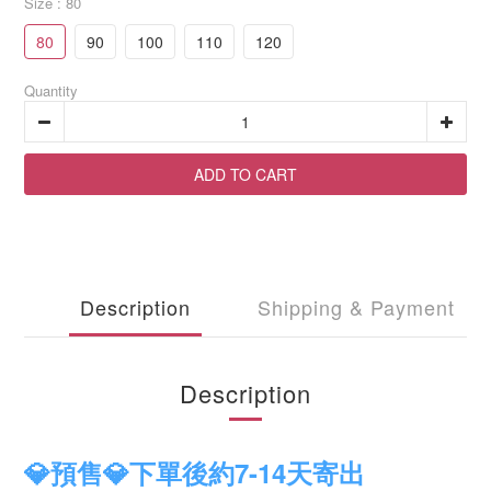
Size
: 80
80
90
100
110
120
Quantity
ADD TO CART
Description
Shipping & Payment
Description
💎預售💎下單後約7-14天寄出