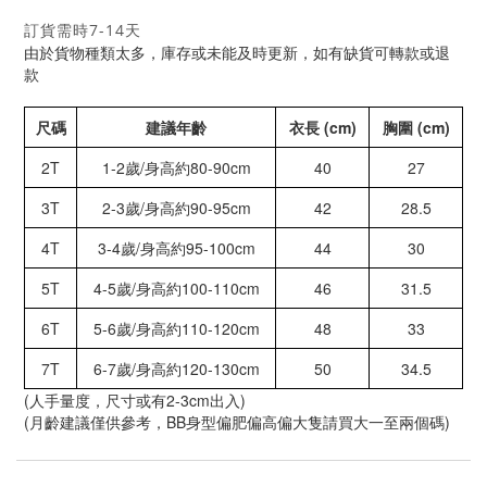
訂貨需時7-14天
由於貨物種類太多，庫存或未能及時更新，如有缺貨可轉款或退
款
尺碼
建議年齡
衣長 (cm)
胸圍 (cm)
2T
1-2歲/身高約80-90cm
40
27
3T
2-3歲/身高約90-95cm
42
28.5
4T
3-4歲/身高約95-100cm
44
30
5T
4-5歲/身高約100-110cm
46
31.5
6T
5-6歲/身高約110-120cm
48
33
7T
6-7歲/身高約120-130cm
50
34.5
(人手量度，尺寸或有2-3cm出入)
(月齡建議僅供參考，BB身型偏肥偏高偏大隻請買大一至兩個碼)