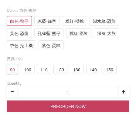
Color
: 白色-鴨仔
白色-鴨仔
冰藍-綠字
粉紅-櫻桃
湖水綠-恐龍
黃色-恐龍
孔雀藍-熊仔
桃紅-彩虹
深灰-大熊
杏色-挖土機
紫色-蛋糕
尺碼
: 90
90
100
110
120
130
140
150
Quantity
PREORDER NOW