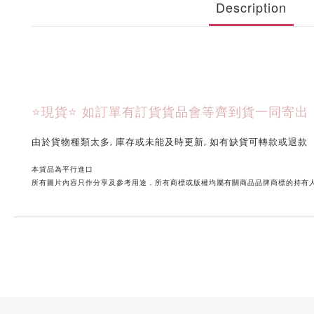
Description
⭐現貨⭐ 
如訂單有訂貨貨品會等齊到貨一同寄出
由於貨物種類太多, 庫存或未能及時更新, 如有缺貨可轉款或退款
本貨品為平行進口
所有圖片內容只作分享及參考用途，所有商標或版權均屬有關商品品牌商標的持有