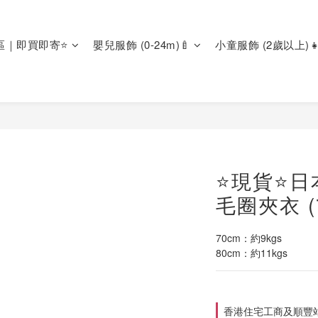
區｜即買即寄⭐
嬰兒服飾 (0-24m)🍼
小童服飾 (2歲以上)👧
⭐現貨⭐日本狗
毛圈夾衣 (7
70cm：約9kgs
80cm：約11kgs
香港住宅工商及順豐站直送