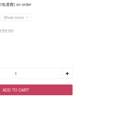
運費) on order
Show more
159.00
ADD TO CART