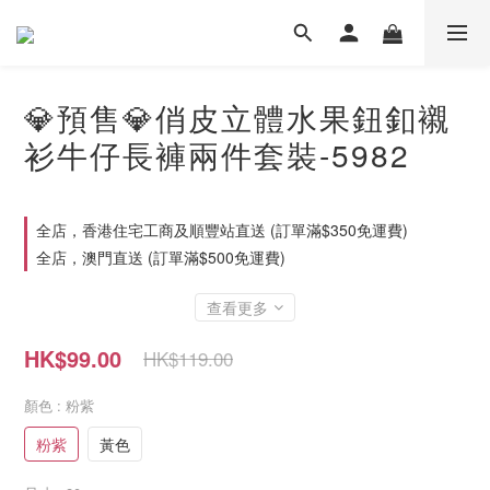
💎預售💎俏皮立體水果鈕釦襯
衫牛仔長褲兩件套裝-5982
全店，香港住宅工商及順豐站直送 (訂單滿$350免運費)
全店，澳門直送 (訂單滿$500免運費)
查看更多
HK$99.00
HK$119.00
顏色
: 粉紫
粉紫
黃色