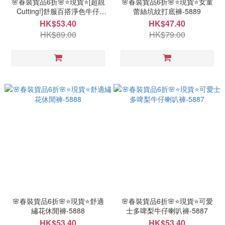
🌸春裝貨品6折🌸⭐現貨⭐[超靚
🌸春裝貨品6折🌸⭐現貨⭐女童
Cutting!]舒服百搭淨色牛仔
蕾絲坑紋打底褲-5889
褲-5971
HK$53.40
HK$47.40
HK$89.00
HK$79.00
🌸春裝貨品6折🌸⭐現貨⭐舒適
🌸春裝貨品6折🌸⭐現貨⭐可愛
繡花休閒褲-5888
士多啤梨牛仔喇叭褲-5887
HK$53.40
HK$53.40