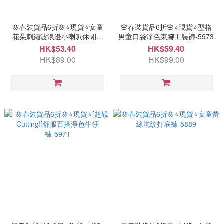
🌸春裝貨品6折🌸⭐現貨⭐女童
🌸春裝貨品6折🌸⭐現貨⭐型格
花朵刺繡波浪邊小喇叭休閒長
男童口袋淨色束腳工裝褲-5973
褲-5974
HK$53.40
HK$59.40
HK$89.00
HK$99.00