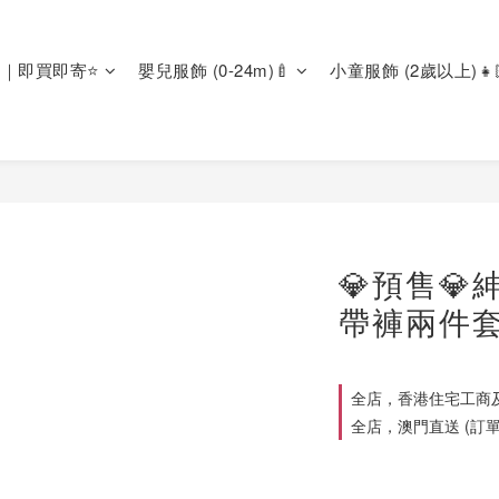
區｜即買即寄⭐
嬰兒服飾 (0-24m)🍼
小童服飾 (2歲以上)👧
💎預售
帶褲兩件套裝
全店，香港住宅工商及
全店，澳門直送 (訂單