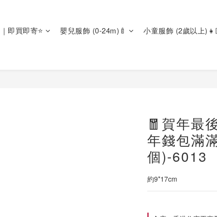
區｜即買即寄⭐
嬰兒服飾 (0-24m)🍼
小童服飾 (2歲以上)👧
🧧賀年最
年錢包滿滿
個)-6013
約9*17cm