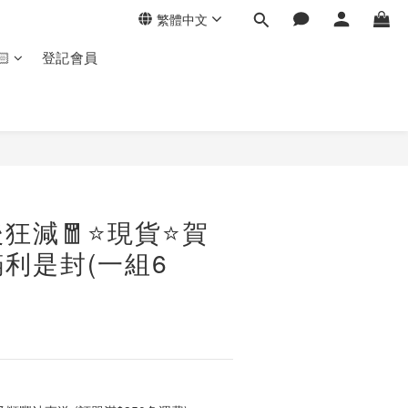
繁體中文
🏻
登記會員
後狂減🧧⭐現貨⭐賀
利是封(一組6