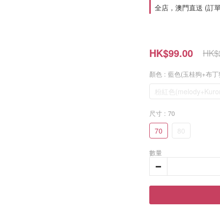
全店，澳門直送 (訂單
HK$99.00
HK$
顏色
: 藍色(玉桂狗+布丁
粉紅色(melody+Kuro
尺寸
: 70
70
80
數量