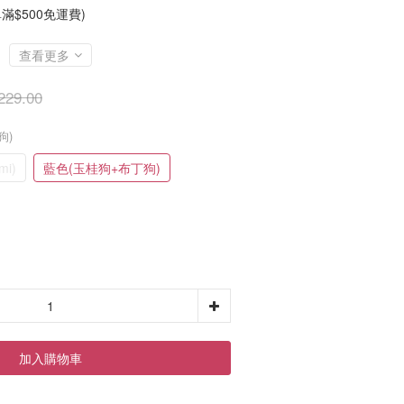
滿$500免運費)
查看更多
229.00
狗)
mi)
藍色(玉桂狗+布丁狗)
加入購物車