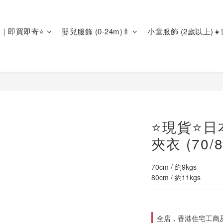
區｜即買即寄⭐
嬰兒服飾 (0-24m)🍼
小童服飾 (2歲以上)👧
⭐現貨⭐日本
夾衣 (70/
70cm / 約9kgs
80cm / 約11kgs
全店，香港住宅工商及