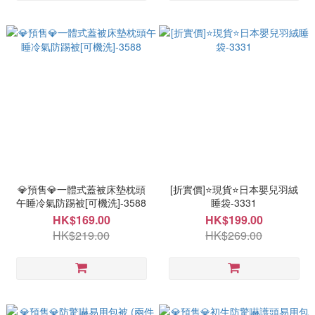
💎預售💎一體式蓋被床墊枕頭
[折實價]⭐現貨⭐日本嬰兒羽絨
午睡冷氣防踢被[可機洗]-3588
睡袋-3331
HK$169.00
HK$199.00
HK$219.00
HK$269.00