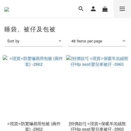
睡袋、被仔及包被
Sort by
48 Items per page
⭐現貨⭐防驚嚇易用包被 (兩件
[特價款!!] ⭐現貨⭐保暖羊羔絨熊
套) -2862
仔Hip seat/嬰兒車被仔 -3960