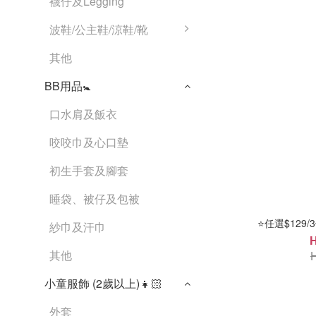
襪仔及Legging
波鞋/公主鞋/涼鞋/靴
其他
BB用品🚼
口水肩及飯衣
咬咬巾及心口墊
初生手套及腳套
睡袋、被仔及包被
⭐任選$129/
紗巾及汗巾
其他
小童服飾 (2歲以上)👧🏻
外套