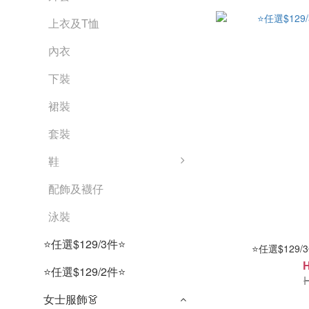
上衣及T恤
內衣
下裝
裙裝
套裝
鞋
配飾及襪仔
泳裝
⭐任選$129/3件⭐
⭐任選$129/
⭐任選$129/2件⭐
女士服飾👗