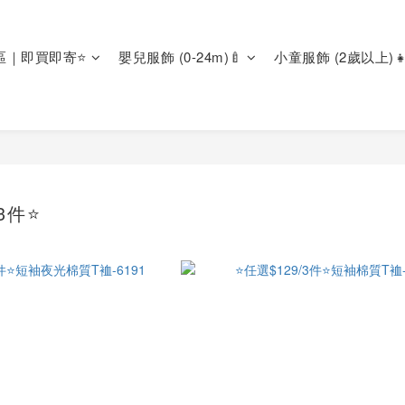
區｜即買即寄⭐
嬰兒服飾 (0-24m)🍼
小童服飾 (2歲以上)👧
3件⭐