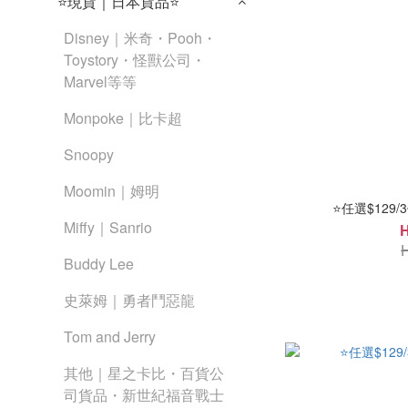
⭐現貨｜日本貨品⭐
Disney｜米奇・Pooh・
Toystory・怪獸公司・
Marvel等等
Monpoke｜比卡超
Snoopy
Moomin｜姆明
⭐任選$129/
Miffy｜Sanrio
Buddy Lee
史萊姆｜勇者鬥惡龍
Tom and Jerry
其他｜星之卡比・百貨公
司貨品・新世紀福音戰士