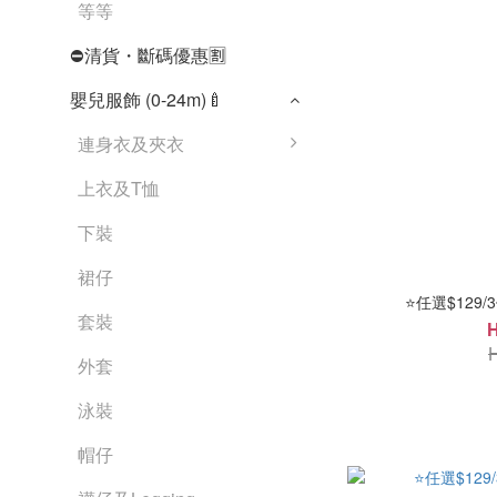
等等
⛔清貨・斷碼優惠🈹
嬰兒服飾 (0-24m)🍼
連身衣及夾衣
上衣及T恤
下裝
裙仔
⭐任選$129/
套裝
外套
泳裝
帽仔