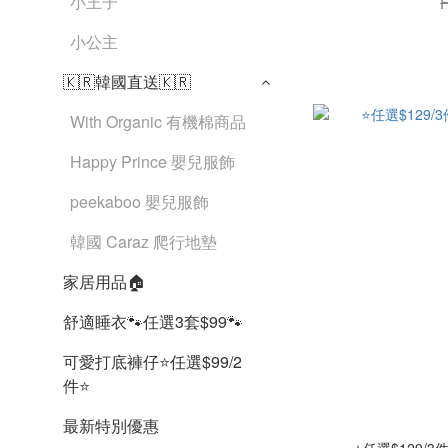
小王子
小公主
🇰🇷韓國直送🇰🇷
With Organic 有機棉商品
Happy Prince 嬰兒服飾
peekaboo 嬰兒服飾
韓國 Caraz 爬行地墊
家居用品🏠
舒適睡衣🐾任選3套$99🐾
可愛打底褲仔⭐️任選$99/2
件⭐️
最新特別優惠
⭐任選$129/3件