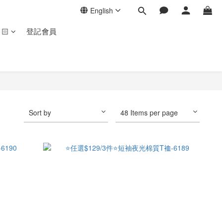
English
🏻
登記會員
Sort by
48 Items per page