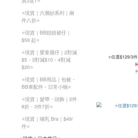
買3送1⭐
⭐現貨｜六層紗系列｜兩
件八折⭐
⭐現貨｜BB靚靚裙仔｜
$59 起⭐
⭐現貨｜嬰童襪仔｜2對減
⭐任選$129/3
$5・3對減$10・4對減
$20⭐
⭐現貨｜BB用品｜包被・
BB車配件・日常小物⭐
⭐現貨｜髮帶・頭飾｜2件
8折・3件7折⭐
⭐現貨｜哺乳 Bra｜$49/
件⭐