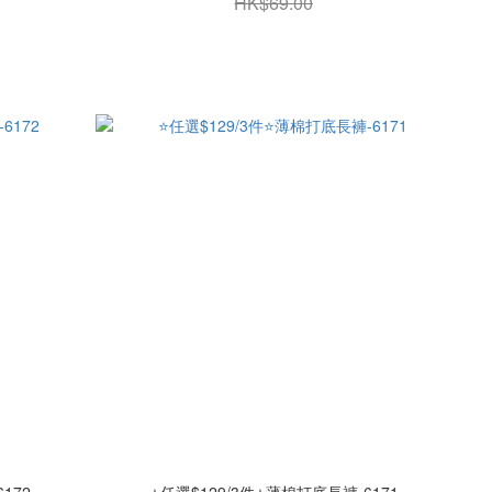
HK$69.00
172
⭐任選$129/3件⭐薄棉打底長褲-6171