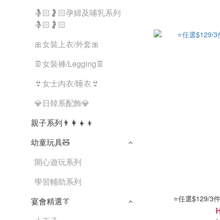
🤱🏻🤰🏻孕婦及哺乳系列
🤱🏻🤰🏻
🎀女裝上衣/外套🎀
👖女裝褲/Legging👖
👙女士內衣/睡衣👙
💎日韓系配飾💎
親子系列👨‍👩‍👧‍👦
幼童玩具🧸
開心遊玩系列
學習輔助系列
⭐任選$129/3件
宴會精選👔