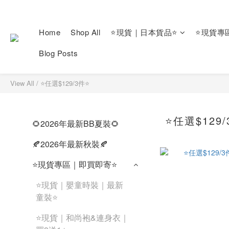
Home
Shop All
⭐現貨｜日本貨品⭐
⭐現貨專
Blog Posts
View All
/
⭐任選$129/3件⭐
⭐任選$129/
🌻2026年最新BB夏裝🌻
🍂2026年最新秋裝🍂
⭐現貨專區｜即買即寄⭐
⭐現貨｜嬰童時裝｜最新
童裝⭐
⭐現貨｜和尚袍&連身衣｜