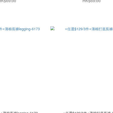
HK$69.00
HK$69.00
⭐薄棉長褲legging-6173
⭐任選$129/3件⭐薄棉打底長褲-6