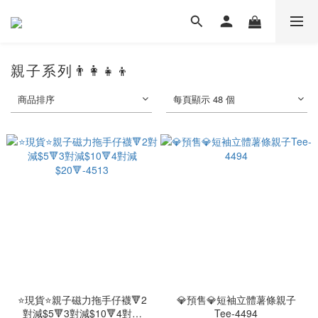
親子系列👨‍👩‍👧‍👦
商品排序
每頁顯示 48 個
⭐現貨⭐親子磁力拖手仔襪🔻2
💎預售💎短袖立體薯條親子
對減$5🔻3對減$10🔻4對減
Tee-4494