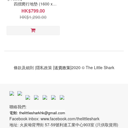
四摺爬行地墊 (1600 x
1200mm X 40mm) (棉花糖色
HK$799.00
系) - 1319
HK$1,290.00
|
|
條款及細則
|
隱私政策
送貨政策
2020 © The Little Shark
聯絡我們:
電郵: thelittlesharkhk@gmail.com
Facebook inbox: www.facebook.com/thelittleshark
地址: 火炭坳背灣街 57-59號利達工業中心903室 (只供取貨用)